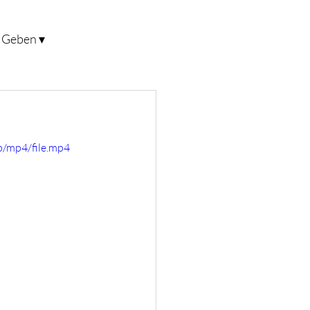
Geben ▾
/mp4/file.mp4