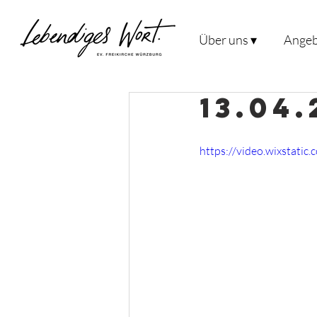
Über uns ▾
Angeb
13.04
https://video.wixstat