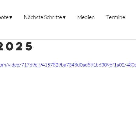
ote ▾
Nächste Schritte ▾
Medien
Termine
.2025
ic.com/video/71769e_94157829ba7348d0ad891b6309bf1a02/480p