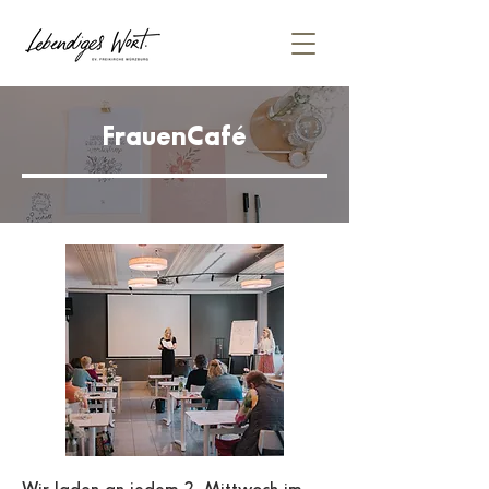
FrauenCafé