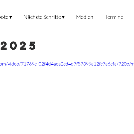
ote ▾
Nächste Schritte ▾
Medien
Termine
.2025
ic.com/video/71769e_02f4d4aea2cd4d7f87399a12fc7a6efa/720p/m