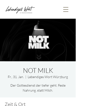
NOT MILK
Fr., 31. Jan.
  |  
Lebendiges Wort Würzburg
Der Gottesdienst der tiefer geht. Feste
Nahrung, statt Milch.
Zeit & Ort