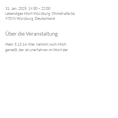
31. Jan. 2025, 19:30 – 22:00
Lebendiges Wort Würzburg, Ohmstraße 8a,
97076 Würzburg, Deutschland
Über die Veranstaltung
Hebr 5,13.14: Wer nämlich noch Milch 
genießt, der ist unerfahren im Wort der 
Gerechtigkeit; denn er ist ein Unmündiger. Die 
feste Speise aber ist für die Gereiften, deren 
Sinne durch Übung geschult sind zur 
Unterscheidung des Guten und des Bösen. 
© 2025 - Lebendiges Wort
Impressum
Datenschutz