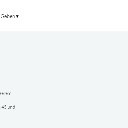
Geben ▾
nserem
0:45 und