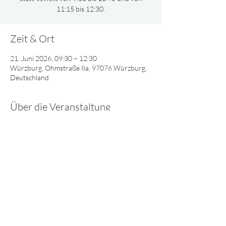
11:15 bis 12:30.
Zeit & Ort
21. Juni 2026, 09:30 – 12:30
Würzburg, Ohmstraße 8a, 97076 Würzburg,
Deutschland
Über die Veranstaltung
Gemeinsam oder nach Altersgruppen 
aufgeteilt, singen und spielen wir und lernen 
viel Interessantes über Gott.
© 2025 - Lebendiges Wort
Impressum