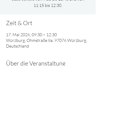
11:15 bis 12:30.
Zeit & Ort
17. Mai 2026, 09:30 – 12:30
Würzburg, Ohmstraße 8a, 97076 Würzburg,
Deutschland
Über die Veranstaltung
Gemeinsam oder nach Altersgruppen 
aufgeteilt, singen und spielen wir und lernen 
viel Interessantes über Gott.
© 2025 - Lebendiges Wort
Impressum