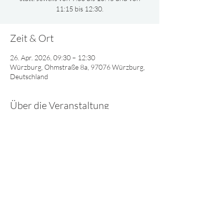
11:15 bis 12:30.
Zeit & Ort
26. Apr. 2026, 09:30 – 12:30
Würzburg, Ohmstraße 8a, 97076 Würzburg,
Deutschland
Über die Veranstaltung
Gemeinsam oder nach Altersgruppen 
aufgeteilt, singen und spielen wir und lernen 
viel Interessantes über Gott.
© 2025 - Lebendiges Wort
Impressum