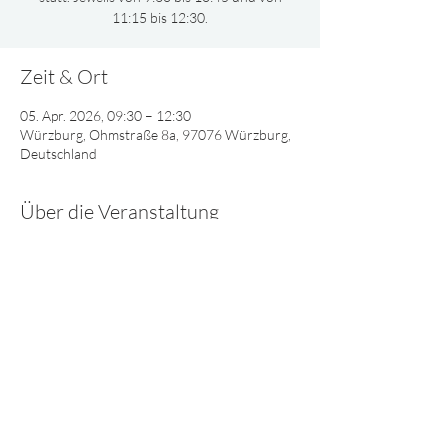
11:15 bis 12:30.
Zeit & Ort
05. Apr. 2026, 09:30 – 12:30
Würzburg, Ohmstraße 8a, 97076 Würzburg,
Deutschland
Über die Veranstaltung
Gemeinsam oder nach Altersgruppen 
aufgeteilt, singen und spielen wir und lernen 
viel Interessantes über Gott.
© 2025 - Lebendiges Wort
Impressum