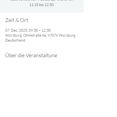
11:15 bis 12:30.
Zeit & Ort
07. Dez. 2025, 09:30 – 12:30
Würzburg, Ohmstraße 8a, 97076 Würzburg,
Deutschland
Über die Veranstaltung
Gemeinsam oder nach Altersgruppen 
aufgeteilt, singen und spielen wir und lernen 
viel Interessantes über Gott.
© 2025 - Lebendiges Wort
Impressum