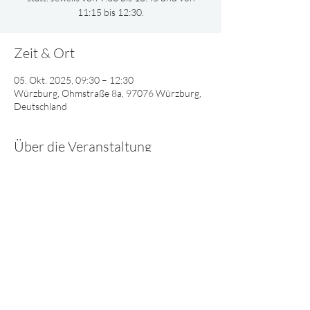
11:15 bis 12:30.
Zeit & Ort
05. Okt. 2025, 09:30 – 12:30
Würzburg, Ohmstraße 8a, 97076 Würzburg,
Deutschland
Über die Veranstaltung
Gemeinsam oder nach Altersgruppen 
aufgeteilt, singen und spielen wir und lernen 
viel Interessantes über Gott.
© 2025 - Lebendiges Wort
Impressum