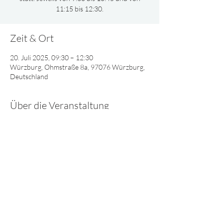
11:15 bis 12:30.
Zeit & Ort
20. Juli 2025, 09:30 – 12:30
Würzburg, Ohmstraße 8a, 97076 Würzburg,
Deutschland
Über die Veranstaltung
Gemeinsam oder nach Altersgruppen 
aufgeteilt, singen und spielen wir und lernen 
viel Interessantes über Gott.
© 2025 - Lebendiges Wort
Impressum