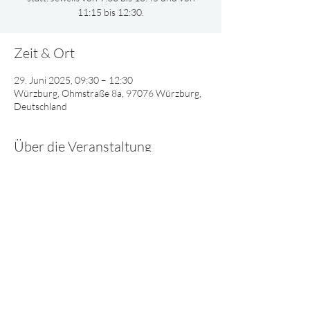
11:15 bis 12:30.
Zeit & Ort
29. Juni 2025, 09:30 – 12:30
Würzburg, Ohmstraße 8a, 97076 Würzburg,
Deutschland
Über die Veranstaltung
Gemeinsam oder nach Altersgruppen 
aufgeteilt, singen und spielen wir und lernen 
viel Interessantes über Gott.
© 2025 - Lebendiges Wort
Impressum