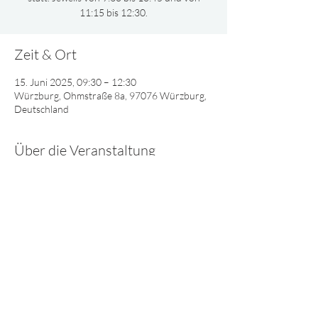
11:15 bis 12:30.
Zeit & Ort
15. Juni 2025, 09:30 – 12:30
Würzburg, Ohmstraße 8a, 97076 Würzburg,
Deutschland
Über die Veranstaltung
Gemeinsam oder nach Altersgruppen 
aufgeteilt, singen und spielen wir und lernen 
viel Interessantes über Gott.
© 2025 - Lebendiges Wort
Impressum