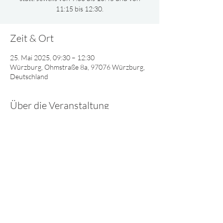
11:15 bis 12:30.
Zeit & Ort
25. Mai 2025, 09:30 – 12:30
Würzburg, Ohmstraße 8a, 97076 Würzburg,
Deutschland
Über die Veranstaltung
Gemeinsam oder nach Altersgruppen 
aufgeteilt, singen und spielen wir und lernen 
viel Interessantes über Gott.
© 2025 - Lebendiges Wort
Impressum