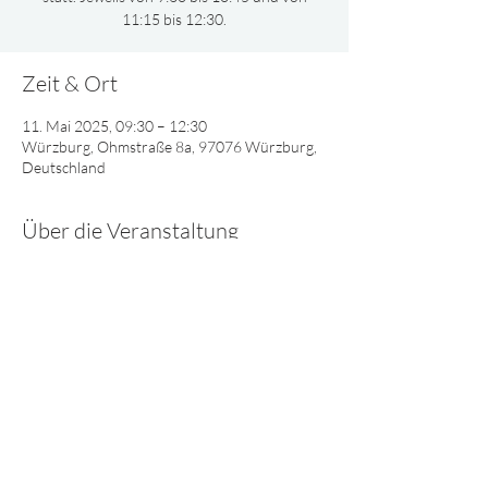
11:15 bis 12:30.
Zeit & Ort
11. Mai 2025, 09:30 – 12:30
Würzburg, Ohmstraße 8a, 97076 Würzburg,
Deutschland
Über die Veranstaltung
Gemeinsam oder nach Altersgruppen 
aufgeteilt, singen und spielen wir und lernen 
viel Interessantes über Gott.
© 2025 - Lebendiges Wort
Impressum