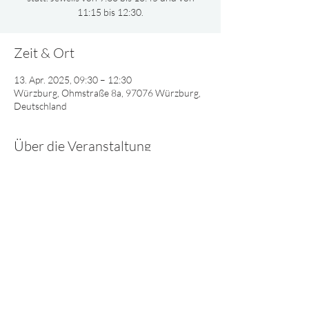
11:15 bis 12:30.
Zeit & Ort
13. Apr. 2025, 09:30 – 12:30
Würzburg, Ohmstraße 8a, 97076 Würzburg,
Deutschland
Über die Veranstaltung
Gemeinsam oder nach Altersgruppen 
aufgeteilt, singen und spielen wir und lernen 
viel Interessantes über Gott.
© 2025 - Lebendiges Wort
Impressum