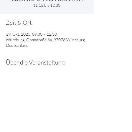
11:15 bis 12:30.
Zeit & Ort
19. Okt. 2025, 09:30 – 12:30
Würzburg, Ohmstraße 8a, 97076 Würzburg,
Deutschland
Über die Veranstaltung
Gemeinsam oder nach Altersgruppen 
aufgeteilt, singen und spielen wir und lernen 
viel Interessantes über Gott.
© 2025 - Lebendiges Wort
Impressum