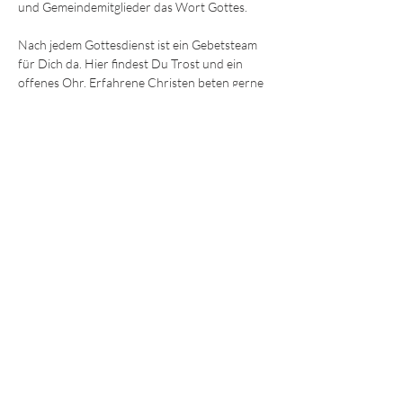
und Gemeindemitglieder das Wort Gottes.
Nach jedem Gottesdienst ist ein Gebetsteam 
für Dich da. Hier findest Du Trost und ein 
offenes Ohr. Erfahrene Christen beten gerne 
mit Dir für körperliche und seelische Heilung 
oder einfach Ermutigung und Hilfe. 
Wir freuen uns darauf, Dich kennenzulernen!
Die Sonntagsgottesdienste finden immer um
9:30 und 11.15 Uhr
 im Gemeindezentrum in 
der Ohmstraße 8a in Würzburg statt.
JEDE und JEDER ist willkommen!
© 2025 - Lebendiges Wort