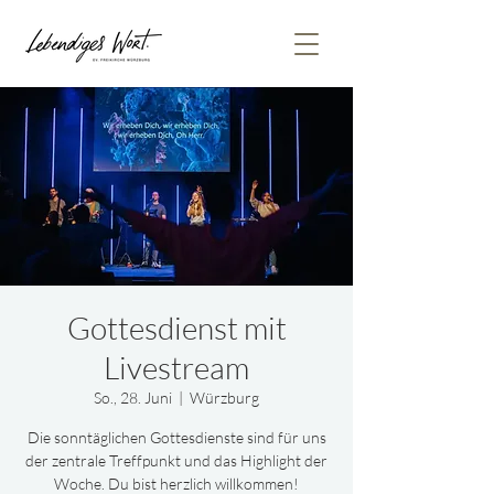
Gottesdienst mit
Livestream
So., 28. Juni
  |  
Würzburg
Die sonntäglichen Gottesdienste sind für uns
der zentrale Treffpunkt und das Highlight der
Woche. Du bist herzlich willkommen!