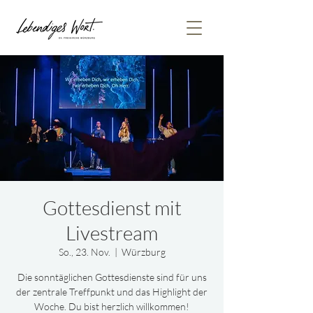
Gottesdienst mit
Livestream
So., 23. Nov.
  |  
Würzburg
Die sonntäglichen Gottesdienste sind für uns
der zentrale Treffpunkt und das Highlight der
Woche. Du bist herzlich willkommen!