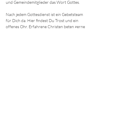
und Gemeindemitglieder das Wort Gottes.
Nach jedem Gottesdienst ist ein Gebetsteam 
für Dich da. Hier findest Du Trost und ein 
offenes Ohr. Erfahrene Christen beten gerne 
mit Dir für körperliche und seelische Heilung 
oder einfach Ermutigung und Hilfe. 
Wir freuen uns darauf, Dich kennenzulernen!
Die Sonntagsgottesdienste finden immer um
9:30 und 11.15 Uhr
 im Gemeindezentrum in 
der Ohmstraße 8a in Würzburg statt.
JEDE und JEDER ist willkommen!
© 2025 - Lebendiges Wort