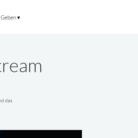
Geben ▾
stream
nd das