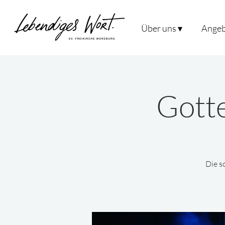
Über uns ▾
Angeb
Gotte
Die s