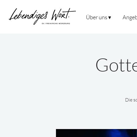
Über uns ▾
Angeb
Gotte
Die s