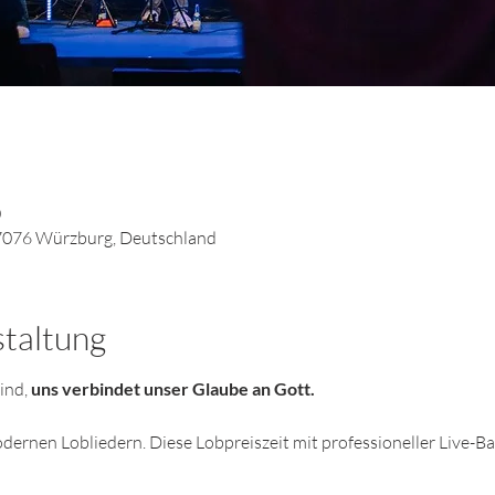
0
7076 Würzburg, Deutschland
staltung
ind, 
uns verbindet unser Glaube an Gott. 
odernen Lobliedern. Diese Lobpreiszeit mit professioneller Live-Ba