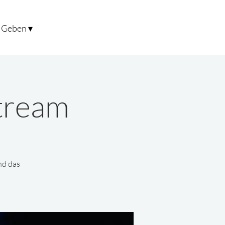
Geben ▾
stream
nd das