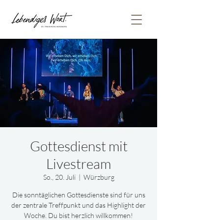
Gottesdienst mit
Livestream
So., 20. Juli
  |  
Würzburg
Die sonntäglichen Gottesdienste sind für uns
der zentrale Treffpunkt und das Highlight der
Woche. Du bist herzlich willkommen!