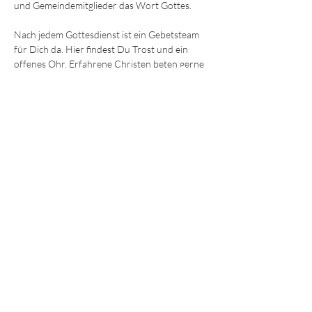
und Gemeindemitglieder das Wort Gottes.
Nach jedem Gottesdienst ist ein Gebetsteam 
für Dich da. Hier findest Du Trost und ein 
offenes Ohr. Erfahrene Christen beten gerne 
mit Dir für körperliche und seelische Heilung 
oder einfach Ermutigung und Hilfe. 
Wir freuen uns darauf, Dich kennenzulernen!
Die Sonntagsgottesdienste finden immer um
9:30 und 11.15 Uhr
 im Gemeindezentrum in 
der Ohmstraße 8a in Würzburg statt.
JEDE und JEDER ist willkommen!
© 2025 - Lebendiges Wort