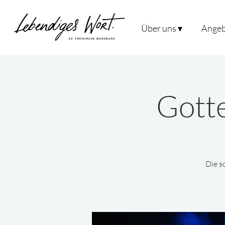
Über uns ▾
Angeb
Gotte
Die s