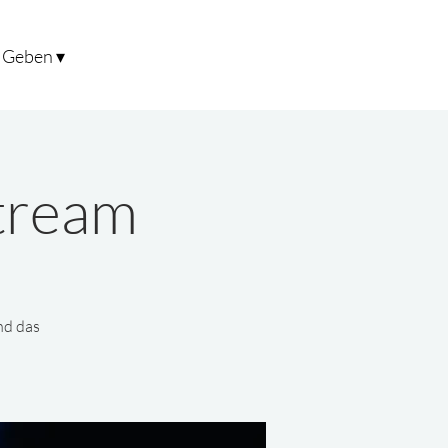
Geben ▾
stream
nd das