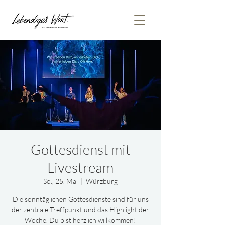
Gottesdienst mit
Livestream
So., 25. Mai
  |  
Würzburg
Die sonntäglichen Gottesdienste sind für uns
der zentrale Treffpunkt und das Highlight der
Woche. Du bist herzlich willkommen!