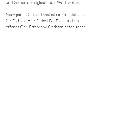
und Gemeindemitglieder das Wort Gottes.
Nach jedem Gottesdienst ist ein Gebetsteam 
für Dich da. Hier findest Du Trost und ein 
offenes Ohr. Erfahrene Christen beten gerne 
mit Dir für körperliche und seelische Heilung 
oder einfach Ermutigung und Hilfe. 
Wir freuen uns darauf, Dich kennenzulernen!
Die Sonntagsgottesdienste finden immer um
9:30 und 11.15 Uhr
 im Gemeindezentrum in 
der Ohmstraße 8a in Würzburg statt.
JEDE und JEDER ist willkommen!
© 2025 - Lebendiges Wort