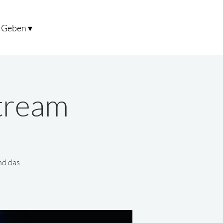
Geben ▾
stream
nd das