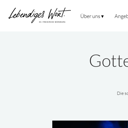
Über uns ▾
Angeb
Gotte
Die s