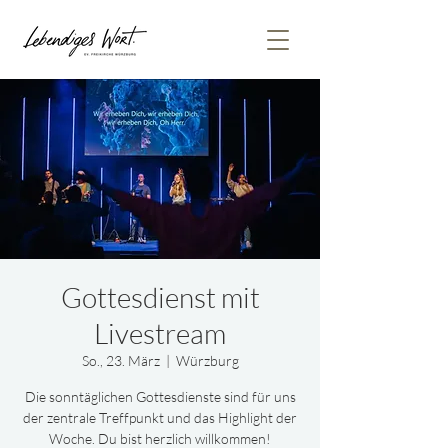
Gottesdienst mit
Livestream
So., 23. März
  |  
Würzburg
Die sonntäglichen Gottesdienste sind für uns
der zentrale Treffpunkt und das Highlight der
Woche. Du bist herzlich willkommen!