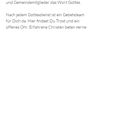
und Gemeindemitglieder das Wort Gottes.
Nach jedem Gottesdienst ist ein Gebetsteam 
für Dich da. Hier findest Du Trost und ein 
offenes Ohr. Erfahrene Christen beten gerne 
mit Dir für körperliche und seelische Heilung 
oder einfach Ermutigung und Hilfe. 
Wir freuen uns darauf, Dich kennenzulernen!
Die Sonntagsgottesdienste finden immer um
9:30 und 11.15 Uhr
 im Gemeindezentrum in 
der Ohmstraße 8a in Würzburg statt.
JEDE und JEDER ist willkommen!
© 2025 - Lebendiges Wort