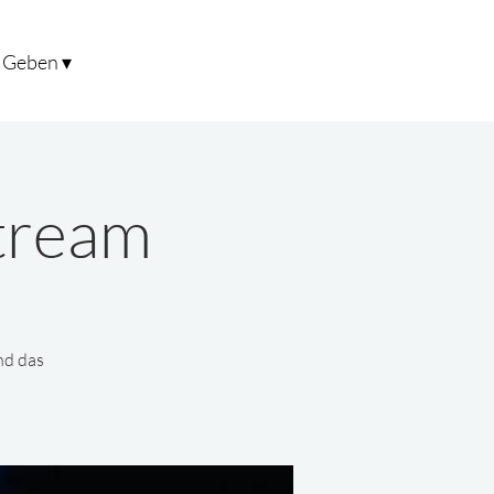
Geben ▾
stream
nd das