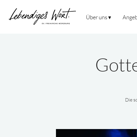
Über uns ▾
Angeb
Gotte
Die s