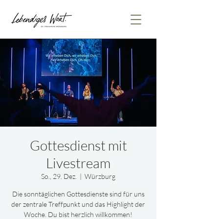
Gottesdienst mit
Livestream
So., 29. Dez.
  |  
Würzburg
Die sonntäglichen Gottesdienste sind für uns
der zentrale Treffpunkt und das Highlight der
Woche. Du bist herzlich willkommen!