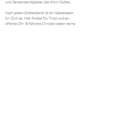
und Gemeindemitglieder das Wort Gottes.
Nach jedem Gottesdienst ist ein Gebetsteam 
für Dich da. Hier findest Du Trost und ein 
offenes Ohr. Erfahrene Christen beten gerne 
mit Dir für körperliche und seelische Heilung 
oder einfach Ermutigung und Hilfe. 
Wir freuen uns darauf, Dich kennenzulernen!
Die Sonntagsgottesdienste finden immer um
9:30 und 11.15 Uhr
 im Gemeindezentrum in 
der Ohmstraße 8a in Würzburg statt.
JEDE und JEDER ist willkommen!
© 2025 - Lebendiges Wort