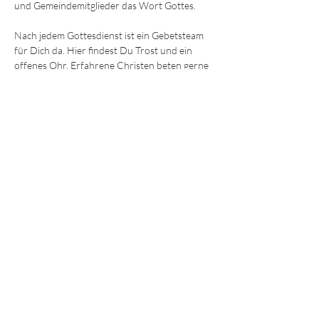
und Gemeindemitglieder das Wort Gottes.
Nach jedem Gottesdienst ist ein Gebetsteam 
für Dich da. Hier findest Du Trost und ein 
offenes Ohr. Erfahrene Christen beten gerne 
mit Dir für körperliche und seelische Heilung 
oder einfach Ermutigung und Hilfe. 
Wir freuen uns darauf, Dich kennenzulernen!
Die Sonntagsgottesdienste finden immer um
9:30 und 11.15 Uhr
 im Gemeindezentrum in 
der Ohmstraße 8a in Würzburg statt.
JEDE und JEDER ist willkommen!
© 2025 - Lebendiges Wort