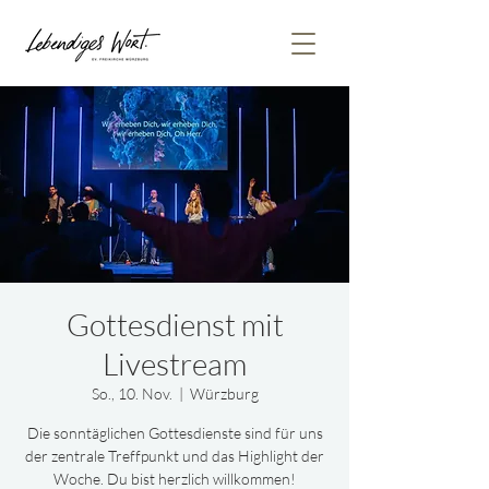
Gottesdienst mit
Livestream
So., 10. Nov.
  |  
Würzburg
Die sonntäglichen Gottesdienste sind für uns
der zentrale Treffpunkt und das Highlight der
Woche. Du bist herzlich willkommen!