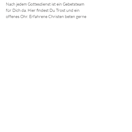
Nach jedem Gottesdienst ist ein Gebetsteam 
für Dich da. Hier findest Du Trost und ein 
offenes Ohr. Erfahrene Christen beten gerne 
mit Dir für körperliche und seelische Heilung 
oder einfach Ermutigung und Hilfe. 
Wir freuen uns darauf, Dich kennenzulernen!
Die Sonntagsgottesdienste finden immer 
um 
9:30 und 11.15 Uhr 
im Gemeindezentrum in 
der Ohmstraße 8a in Würzburg statt.
JEDE und JEDER ist willkommen!
© 2025 - Lebendiges Wort
Impressum
Datenschutz