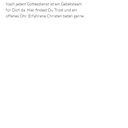
Nach jedem Gottesdienst ist ein Gebetsteam 
für Dich da. Hier findest Du Trost und ein 
offenes Ohr. Erfahrene Christen beten gerne 
mit Dir für körperliche und seelische Heilung 
oder einfach Ermutigung und Hilfe. 
Wir freuen uns darauf, Dich kennenzulernen!
Die Sonntagsgottesdienste finden immer 
um 
9:30 und 11.15 Uhr 
im Gemeindezentrum in 
der Ohmstraße 8a in Würzburg statt.
JEDE und JEDER ist willkommen!
© 2025 - Lebendiges Wort
Impressum
Datenschutz