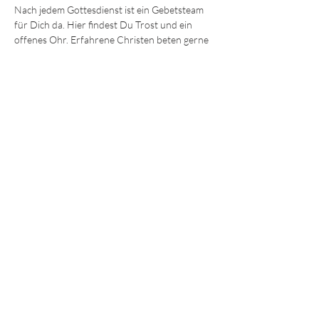
Nach jedem Gottesdienst ist ein Gebetsteam 
für Dich da. Hier findest Du Trost und ein 
offenes Ohr. Erfahrene Christen beten gerne 
mit Dir für körperliche und seelische Heilung 
oder einfach Ermutigung und Hilfe. 
Wir freuen uns darauf, Dich kennenzulernen!
Die Sonntagsgottesdienste finden immer 
um 
9:30 und 11.15 Uhr 
im Gemeindezentrum in 
der Ohmstraße 8a in Würzburg statt.
JEDE und JEDER ist willkommen!
© 2025 - Lebendiges Wort
Impressum
Datenschutz