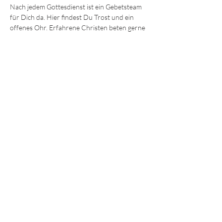
Nach jedem Gottesdienst ist ein Gebetsteam 
für Dich da. Hier findest Du Trost und ein 
offenes Ohr. Erfahrene Christen beten gerne 
mit Dir für körperliche und seelische Heilung 
oder einfach Ermutigung und Hilfe. 
Wir freuen uns darauf, Dich kennenzulernen!
Die Sonntagsgottesdienste finden immer 
um 
9:30 und 11.15 Uhr 
im Gemeindezentrum in 
der Ohmstraße 8a in Würzburg statt.
JEDE und JEDER ist willkommen!
© 2025 - Lebendiges Wort
Impressum
Datenschutz