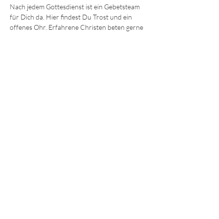
Nach jedem Gottesdienst ist ein Gebetsteam 
für Dich da. Hier findest Du Trost und ein 
offenes Ohr. Erfahrene Christen beten gerne 
mit Dir für körperliche und seelische Heilung 
oder einfach Ermutigung und Hilfe. 
Wir freuen uns darauf, Dich kennenzulernen!
Die Sonntagsgottesdienste finden immer 
um 
9:30 und 11.15 Uhr 
im Gemeindezentrum in 
der Ohmstraße 8a in Würzburg statt.
JEDE und JEDER ist willkommen!
© 2025 - Lebendiges Wort
Impressum
Datenschutz