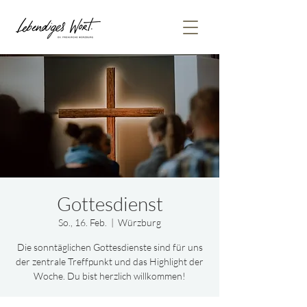
Gottesdienst
So., 16. Feb.
  |  
Würzburg
Die sonntäglichen Gottesdienste sind für uns
der zentrale Treffpunkt und das Highlight der
Woche. Du bist herzlich willkommen!