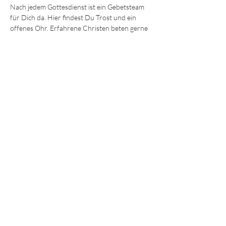
Nach jedem Gottesdienst ist ein Gebetsteam 
für Dich da. Hier findest Du Trost und ein 
offenes Ohr. Erfahrene Christen beten gerne 
mit Dir für körperliche und seelische Heilung 
oder einfach Ermutigung und Hilfe. 
Wir freuen uns darauf, Dich kennenzulernen!
Die Sonntagsgottesdienste finden immer 
um 
9:30 und 11.15 Uhr 
im Gemeindezentrum in 
der Ohmstraße 8a in Würzburg statt.
JEDE und JEDER ist willkommen!
© 2025 - Lebendiges Wort
Impressum
Datenschutz