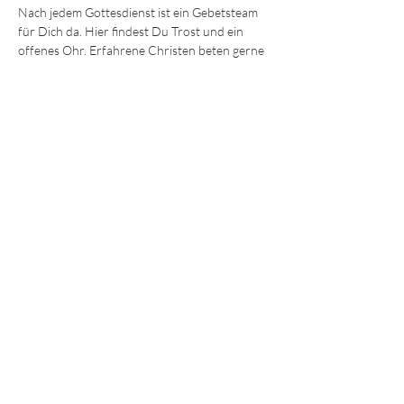
Nach jedem Gottesdienst ist ein Gebetsteam 
für Dich da. Hier findest Du Trost und ein 
offenes Ohr. Erfahrene Christen beten gerne 
mit Dir für körperliche und seelische Heilung 
oder einfach Ermutigung und Hilfe. 
Wir freuen uns darauf, Dich kennenzulernen!
Die Sonntagsgottesdienste finden immer 
um 
9:30 und 11.15 Uhr 
im Gemeindezentrum in 
der Ohmstraße 8a in Würzburg statt.
JEDE und JEDER ist willkommen!
© 2025 - Lebendiges Wort
Impressum
Datenschutz