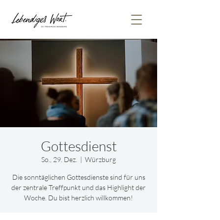
Gottesdienst
So., 29. Dez.
  |  
Würzburg
Die sonntäglichen Gottesdienste sind für uns
der zentrale Treffpunkt und das Highlight der
Woche. Du bist herzlich willkommen!