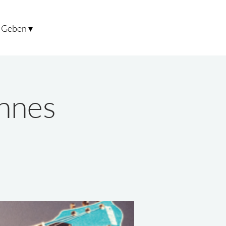
Geben ▾
nnes