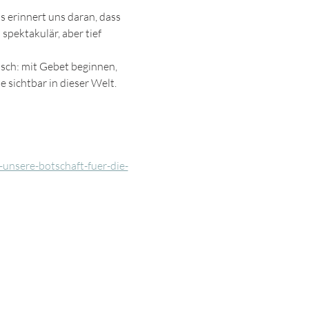
s erinnert uns daran, dass 
spektakulär, aber tief 
sch: mit Gebet beginnen, 
 sichtbar in dieser Welt.
unsere-botschaft-fuer-die-