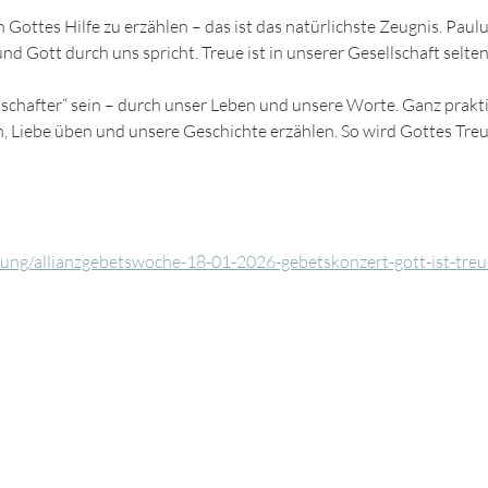
n Gottes Hilfe zu erzählen – das ist das natürlichste Zeugnis. Paulu
nd Gott durch uns spricht. Treue ist in unserer Gesellschaft selten 
chafter“ sein – durch unser Leben und unsere Worte. Ganz prakti
, Liebe üben und unsere Geschichte erzählen. So wird Gottes Treue
tung/allianzgebetswoche-18-01-2026-gebetskonzert-gott-ist-treu-