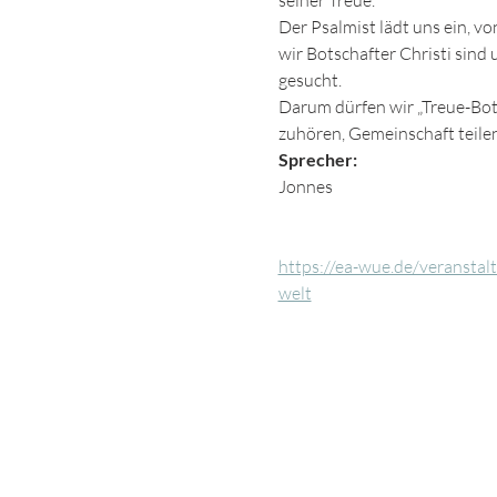
seiner Treue.
Der Psalmist lädt uns ein, vo
wir Botschafter Christi sind u
gesucht.
Darum dürfen wir „Treue-Bots
zuhören, Gemeinschaft teilen
Sprecher:
Jonnes
https://ea-wue.de/veranstal
welt