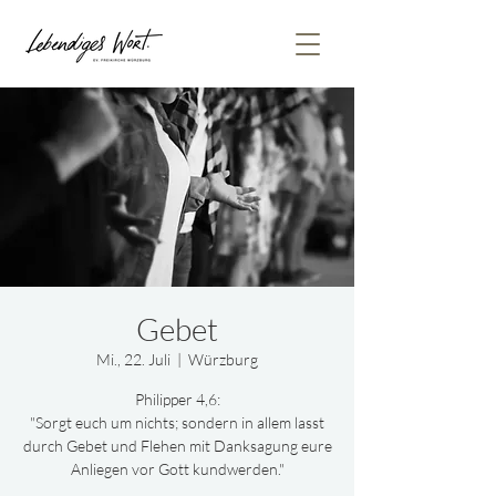
Gebet
Mi., 22. Juli
  |  
Würzburg
Philipper 4,6:
"Sorgt euch um nichts; sondern in allem lasst
durch Gebet und Flehen mit Danksagung eure
Anliegen vor Gott kundwerden."