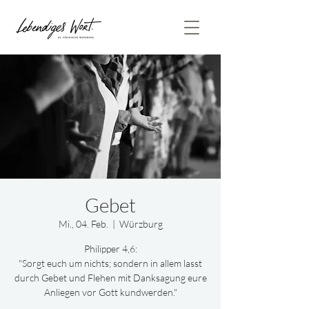
Gebet
Mi., 04. Feb.
  |  
Würzburg
Philipper 4,6:
"Sorgt euch um nichts; sondern in allem lasst
durch Gebet und Flehen mit Danksagung eure
Anliegen vor Gott kundwerden."