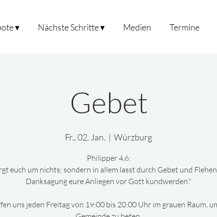
ote ▾
Nächste Schritte ▾
Medien
Termine
Gebet
Fr., 02. Jan.
  |  
Würzburg
Philipper 4,6:
rgt euch um nichts; sondern in allem lasst durch Gebet und Flehen
Danksagung eure Anliegen vor Gott kundwerden."
ffen uns jeden Freitag von 19:00 bis 20:00 Uhr im grauen Raum, um
Gemeinde zu beten.