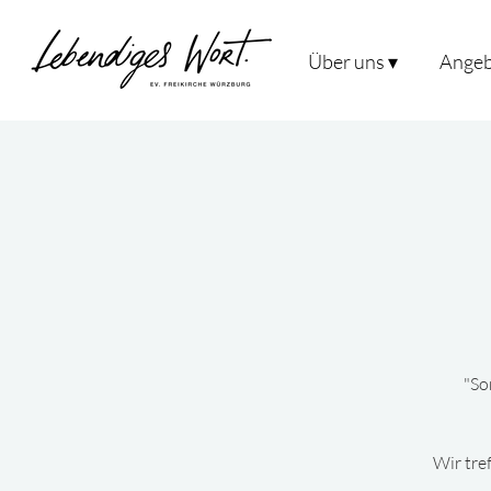
Über uns ▾
Angeb
"So
Wir tre