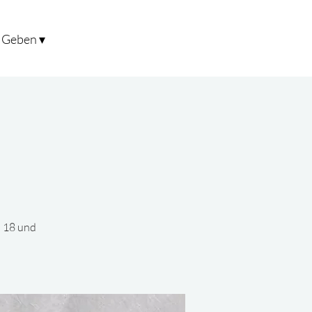
Geben ▾
n 18 und