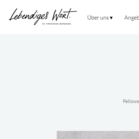
Über uns ▾
Angeb
Fellows