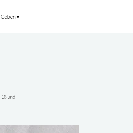
Geben ▾
n 18 und