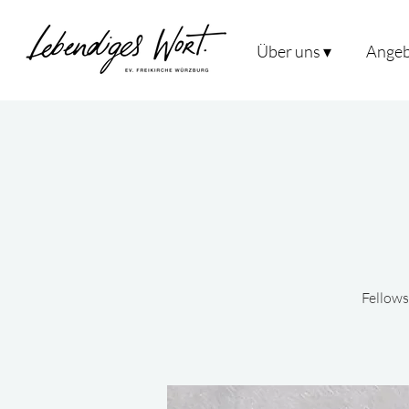
Über uns ▾
Angeb
Fellows