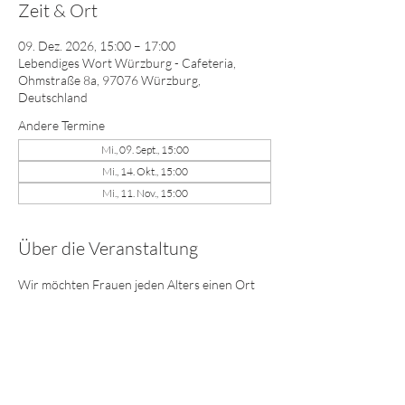
Zeit & Ort
09. Dez. 2026, 15:00 – 17:00
Lebendiges Wort Würzburg - Cafeteria,
Ohmstraße 8a, 97076 Würzburg,
Deutschland
Andere Termine
Mi., 09. Sept., 15:00
Mi., 14. Okt., 15:00
Mi., 11. Nov., 15:00
Über die Veranstaltung
Wir möchten Frauen jeden Alters einen Ort 
bieten, wo sie Freundschaft, Anteilnahme, 
Ermutigung erfahren und Beziehungen 
vertieft oder neu geknüpft werden können. 
Wir freuen uns auf dich! Bring deine 
Freundin, Nachbarin, Mutter, Schwester, 
Tochter ... mit!