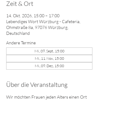
Zeit & Ort
14. Okt. 2026, 15:00 – 17:00
Lebendiges Wort Würzburg - Cafeteria,
Ohmstraße 8a, 97076 Würzburg,
Deutschland
Andere Termine
Mi., 09. Sept., 15:00
Mi., 11. Nov., 15:00
Mi., 09. Dez., 15:00
Über die Veranstaltung
Wir möchten Frauen jeden Alters einen Ort 
bieten, wo sie Freundschaft, Anteilnahme, 
Ermutigung erfahren und Beziehungen 
vertieft oder neu geknüpft werden können. 
Wir freuen uns auf dich! Bring deine 
Freundin, Nachbarin, Mutter, Schwester, 
Tochter ... mit!