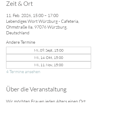
Zeit & Ort
11. Feb. 2026, 15:00 – 17:00
Lebendiges Wort Würzburg - Cafeteria,
Ohmstraße 8a, 97076 Würzburg,
Deutschland
Andere Termine
Mi., 09. Sept., 15:00
Mi., 14. Okt., 15:00
Mi., 11. Nov., 15:00
4 Termine ansehen
Über die Veranstaltung
Wir möchten Frauen jeden Alters einen Ort 
bieten, wo sie Freundschaft, Anteilnahme, 
Ermutigung erfahren und Beziehungen 
vertieft oder neu geknüpft werden können. 
Wir freuen uns auf dich! Bring deine 
Freundin, Nachbarin, Mutter, Schwester, 