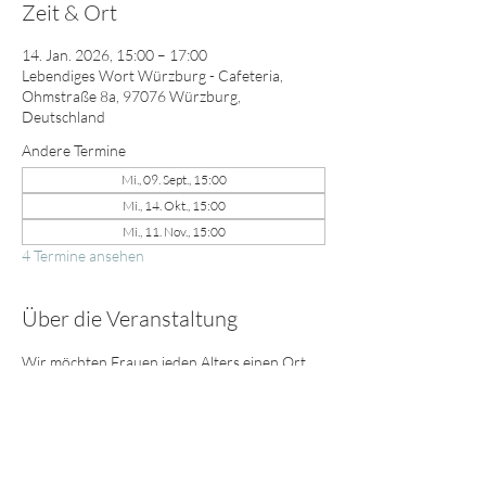
Zeit & Ort
14. Jan. 2026, 15:00 – 17:00
Lebendiges Wort Würzburg - Cafeteria,
Ohmstraße 8a, 97076 Würzburg,
Deutschland
Andere Termine
Mi., 09. Sept., 15:00
Mi., 14. Okt., 15:00
Mi., 11. Nov., 15:00
4 Termine ansehen
Über die Veranstaltung
Wir möchten Frauen jeden Alters einen Ort 
bieten, wo sie Freundschaft, Anteilnahme, 
Ermutigung erfahren und Beziehungen 
vertieft oder neu geknüpft werden können. 
Wir freuen uns auf dich! Bring deine 
Freundin, Nachbarin, Mutter, Schwester, 