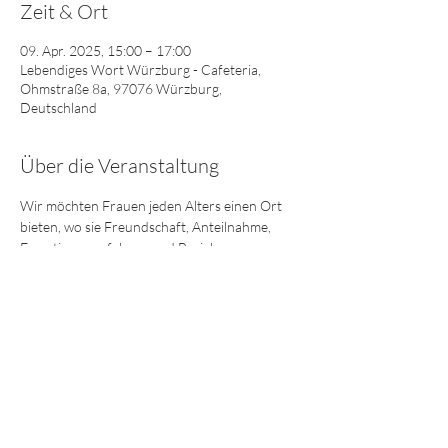
Zeit & Ort
09. Apr. 2025, 15:00 – 17:00
Lebendiges Wort Würzburg - Cafeteria,
Ohmstraße 8a, 97076 Würzburg,
Deutschland
Über die Veranstaltung
Wir möchten Frauen jeden Alters einen Ort 
bieten, wo sie Freundschaft, Anteilnahme, 
Ermutigung erfahren und Beziehungen 
vertieft oder neu geknüpft werden können. 
Wir freuen uns auf dich! Bring deine 
Freundin, Nachbarin, Mutter, Schwester, 
Tochter ... mit!