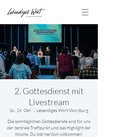
2. Gottesdienst mit
Livestream
So., 26. Okt.
  |  
Lebendiges Wort Würzburg
Die sonntäglichen Gottesdienste sind für uns
der zentrale Treffpunkt und das Highlight der
Woche. Du bist herzlich willkommen!