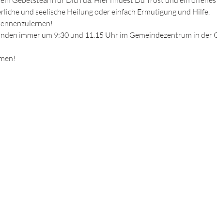
ein Gebetsteam für Dich da. Hier findest Du Trost und ein offenes
erliche und seelische Heilung oder einfach Ermutigung und Hilfe.
 kennenzulernen!
finden immer um 9:30 und 11.15 Uhr im Gemeindezentrum in der 
mmen!