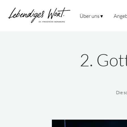
Über uns ▾
Angeb
2. Got
Die s