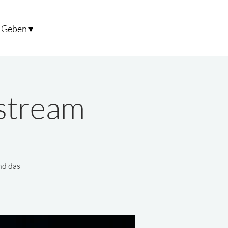
Geben ▾
estream
nd das